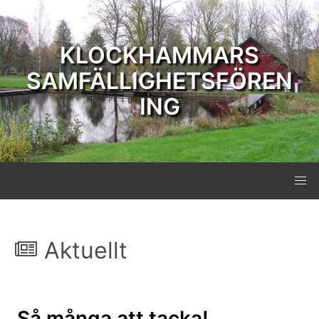
KLOCKHAMMARS
SAMFÄLLIGHETSFÖREN
ING
Aktuellt
Så många att tacka!