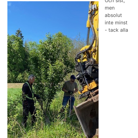
Och sist,
men
absolut
inte minst
- tack alla